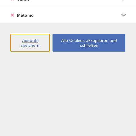
Öffnungszeiten
Matomo
Montag bis Freitag
09:00 - 13:00 sowie
Auswahl
Alle Cookies akzeptieren und
speichern
schließen
Montag bis Donnerstag
14:00 - 17:00 Uhr
In den Schulferien
Montag bis Freitag
09:00 - 13:00 Uhr
Inhalte
vhs.Newsletter
vhs.Programmzeitschrift online