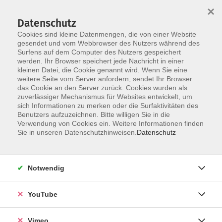
×
Datenschutz
Cookies sind kleine Datenmengen, die von einer Website
gesendet und vom Webbrowser des Nutzers während des
Surfens auf dem Computer des Nutzers gespeichert
Skip to main content
werden. Ihr Browser speichert jede Nachricht in einer
kleinen Datei, die Cookie genannt wird. Wenn Sie eine
weitere Seite vom Server anfordern, sendet Ihr Browser
Der Kurs konnte nicht gefunden werden.
das Cookie an den Server zurück. Cookies wurden als
zuverlässiger Mechanismus für Websites entwickelt, um
sich Informationen zu merken oder die Surfaktivitäten des
Benutzers aufzuzeichnen. Bitte willigen Sie in die
Verwendung von Cookies ein. Weitere Informationen finden
AGB
Sie in unseren Datenschutzhinweisen.
Datenschutz
Datenschutzerklärung
Erklärung zur Barrierefreiheit
Notwendig
Impressum
Widerrufsbelehrung
YouTube
Widerruf
Vimeo