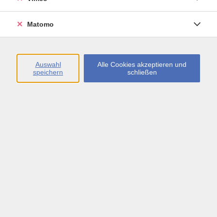
Öffnungszeiten
Matomo
Montag bis Freitag
09:00 - 13:00 sowie
Auswahl
Alle Cookies akzeptieren und
speichern
schließen
Montag bis Donnerstag
14:00 - 17:00 Uhr
In den Schulferien
Montag bis Freitag
09:00 - 13:00 Uhr
Inhalte
vhs.Newsletter
vhs.Programmzeitschrift online