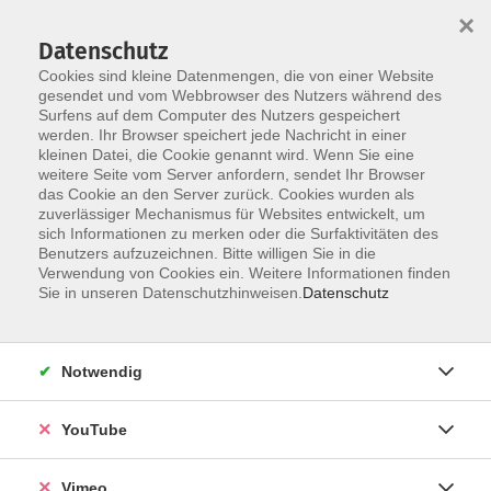
×
Datenschutz
Cookies sind kleine Datenmengen, die von einer Website
gesendet und vom Webbrowser des Nutzers während des
Surfens auf dem Computer des Nutzers gespeichert
Skip to main content
werden. Ihr Browser speichert jede Nachricht in einer
kleinen Datei, die Cookie genannt wird. Wenn Sie eine
weitere Seite vom Server anfordern, sendet Ihr Browser
Der Kurs konnte nicht gefunden werden.
das Cookie an den Server zurück. Cookies wurden als
zuverlässiger Mechanismus für Websites entwickelt, um
sich Informationen zu merken oder die Surfaktivitäten des
Benutzers aufzuzeichnen. Bitte willigen Sie in die
Verwendung von Cookies ein. Weitere Informationen finden
AGB
Sie in unseren Datenschutzhinweisen.
Datenschutz
Datenschutzerklärung
Erklärung zur Barrierefreiheit
Notwendig
Impressum
Widerrufsbelehrung
YouTube
Widerruf
Vimeo