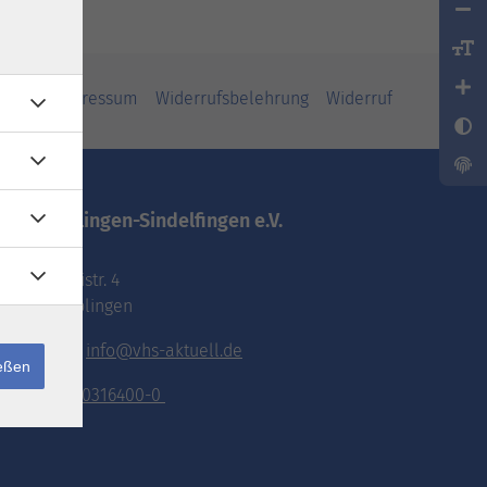
iheit
Impressum
Widerrufsbelehrung
Widerruf
vhs.Böblingen-Sindelfingen e.V.
Pestalozzistr. 4
71032 Böblingen
E-Mail:
info@vhs-aktuell.de
ießen
Tel.:
070316400-0