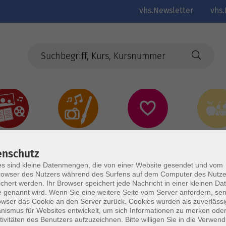
vhs.Newsletter
vhs.
Kultur
Kreativ
Gesundheit
Gesund
Ernährun
Genus
enschutz
s sind kleine Datenmengen, die von einer Website gesendet und vom
owser des Nutzers während des Surfens auf dem Computer des Nutze
chert werden. Ihr Browser speichert jede Nachricht in einer kleinen Dat
 genannt wird. Wenn Sie eine weitere Seite vom Server anfordern, se
owser das Cookie an den Server zurück. Cookies wurden als zuverlässi
ismus für Websites entwickelt, um sich Informationen zu merken oder
tivitäten des Benutzers aufzuzeichnen. Bitte willigen Sie in die Verwen