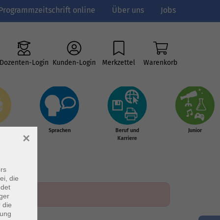
Programmzeitschrift online
Über uns
Jobs
Dozenten-Login
Kunden-Login
Merkzettel
Warenkorb
e
Sprachen
Beruf und
Junior
×
g &
Karriere
s
rs
ei, die
ndet
ger
 die
dung