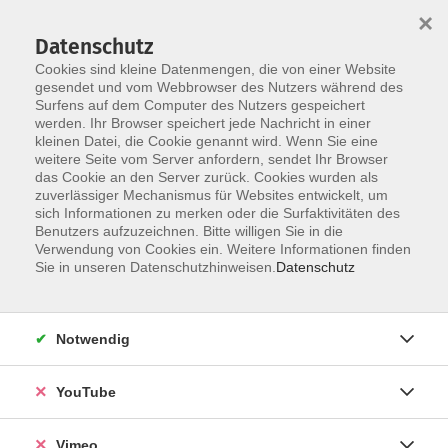
×
Datenschutz
Cookies sind kleine Datenmengen, die von einer Website
gesendet und vom Webbrowser des Nutzers während des
Surfens auf dem Computer des Nutzers gespeichert
Skip to main content
werden. Ihr Browser speichert jede Nachricht in einer
kleinen Datei, die Cookie genannt wird. Wenn Sie eine
weitere Seite vom Server anfordern, sendet Ihr Browser
Der Kurs konnte nicht gefunden werden.
das Cookie an den Server zurück. Cookies wurden als
zuverlässiger Mechanismus für Websites entwickelt, um
sich Informationen zu merken oder die Surfaktivitäten des
Benutzers aufzuzeichnen. Bitte willigen Sie in die
Verwendung von Cookies ein. Weitere Informationen finden
AGB
Sie in unseren Datenschutzhinweisen.
Datenschutz
Datenschutzerklärung
Erklärung zur Barrierefreiheit
Notwendig
Impressum
Widerrufsbelehrung
YouTube
Widerruf
Vimeo