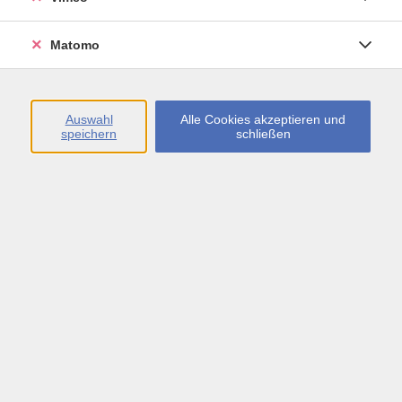
Öffnungszeiten
Matomo
Montag bis Freitag
09:00 - 13:00 sowie
Auswahl
Alle Cookies akzeptieren und
speichern
schließen
Montag bis Donnerstag
14:00 - 17:00 Uhr
In den Schulferien
Montag bis Freitag
09:00 - 13:00 Uhr
Inhalte
vhs.Newsletter
vhs.Programmzeitschrift online