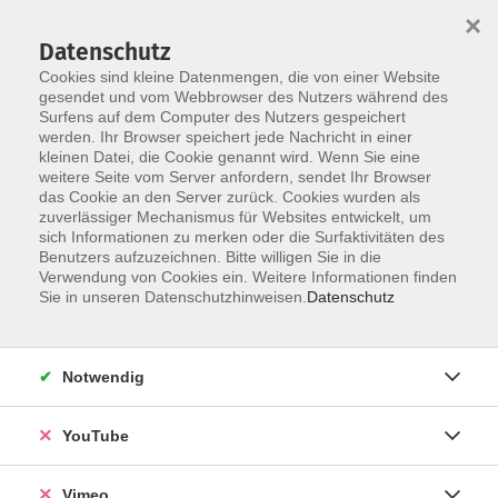
×
Datenschutz
Cookies sind kleine Datenmengen, die von einer Website
gesendet und vom Webbrowser des Nutzers während des
Surfens auf dem Computer des Nutzers gespeichert
Skip to main content
werden. Ihr Browser speichert jede Nachricht in einer
kleinen Datei, die Cookie genannt wird. Wenn Sie eine
weitere Seite vom Server anfordern, sendet Ihr Browser
das Cookie an den Server zurück. Cookies wurden als
zuverlässiger Mechanismus für Websites entwickelt, um
sich Informationen zu merken oder die Surfaktivitäten des
Benutzers aufzuzeichnen. Bitte willigen Sie in die
Verwendung von Cookies ein. Weitere Informationen finden
Sie in unseren Datenschutzhinweisen.
Datenschutz
Sie sind hier:
Kreativ
Schmuck, Tonwerkstatt, Bildhauerei
Notwendig
Töpfern in Raku-Technik
YouTube
The technology of Raku / La technique de Raku
Vimeo