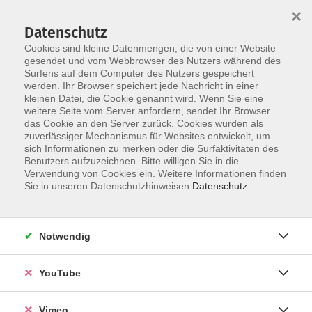
×
Datenschutz
Cookies sind kleine Datenmengen, die von einer Website
gesendet und vom Webbrowser des Nutzers während des
Surfens auf dem Computer des Nutzers gespeichert
Skip to main content
werden. Ihr Browser speichert jede Nachricht in einer
kleinen Datei, die Cookie genannt wird. Wenn Sie eine
weitere Seite vom Server anfordern, sendet Ihr Browser
das Cookie an den Server zurück. Cookies wurden als
zuverlässiger Mechanismus für Websites entwickelt, um
sich Informationen zu merken oder die Surfaktivitäten des
Benutzers aufzuzeichnen. Bitte willigen Sie in die
Verwendung von Cookies ein. Weitere Informationen finden
Sie in unseren Datenschutzhinweisen.
Datenschutz
Sie sind hier:
Kreativ
Schmuck, Tonwerkstatt, Bildhauerei
Notwendig
Modellieren für Fortgeschrittene
YouTube
Von der Gefäßkeramik über das Relief zu Portraits
Vimeo