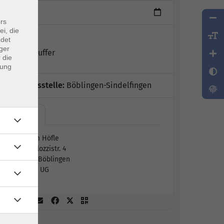
1 Termin
rs
ei, die
Leitung:
ndet
ger
Heike Neuffer
 die
dung
Geschäftsstelle:
Böblingen-Sindelfingen
vhs im…
vhs im Höfle
Pestalozzistr. 4
71032 Böblingen
U 007, UG