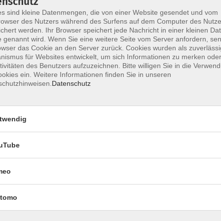
enschutz
nen an ihren Stücken weiterarbeiten. Eigene
s sind kleine Datenmengen, die von einer Website gesendet und vom
n aber möglichst rund oder oval und nicht zu klein
owser des Nutzers während des Surfens auf dem Computer des Nutze
chert werden. Ihr Browser speichert jede Nachricht in einer kleinen Dat
tränke mitbringen. Materialkosten je nach Gewicht
 genannt wird. Wenn Sie eine weitere Seite vom Server anfordern, se
owser das Cookie an den Server zurück. Cookies wurden als zuverlässi
ismus für Websites entwickelt, um sich Informationen zu merken oder
tivitäten des Benutzers aufzuzeichnen. Bitte willigen Sie in die Verwen
okies ein. Weitere Informationen finden Sie in unseren
schutzhinweisen.
Datenschutz
twendig
uTube
meo
tomo