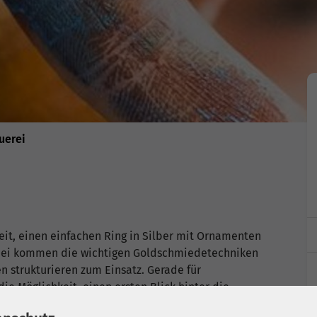
uerei
eit, einen einfachen Ring in Silber mit Ornamenten
rbei kommen die wichtigen Goldschmiedetechniken
n strukturieren zum Einsatz. Gerade für
ie Möglichkeit, einen ersten Blick hinter die