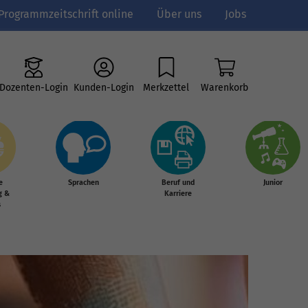
Programmzeitschrift online
Über uns
Jobs
Dozenten-Login
Kunden-Login
Merkzettel
Warenkorb
e
Sprachen
Beruf und
Junior
g &
Karriere
s