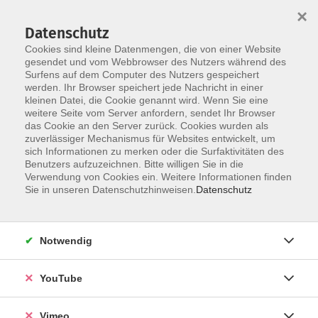
×
Datenschutz
Cookies sind kleine Datenmengen, die von einer Website
gesendet und vom Webbrowser des Nutzers während des
Surfens auf dem Computer des Nutzers gespeichert
Skip to main content
werden. Ihr Browser speichert jede Nachricht in einer
kleinen Datei, die Cookie genannt wird. Wenn Sie eine
weitere Seite vom Server anfordern, sendet Ihr Browser
das Cookie an den Server zurück. Cookies wurden als
zuverlässiger Mechanismus für Websites entwickelt, um
sich Informationen zu merken oder die Surfaktivitäten des
Benutzers aufzuzeichnen. Bitte willigen Sie in die
Verwendung von Cookies ein. Weitere Informationen finden
Sie in unseren Datenschutzhinweisen.
Datenschutz
Sie sind hier:
Kreativ
Schmuck, Tonwerkstatt, Bildhauerei
Notwendig
Drehkurs an der Töpferscheibe
YouTube
Wheel-turned pottery / Poterie tournée de la
roue
Vimeo