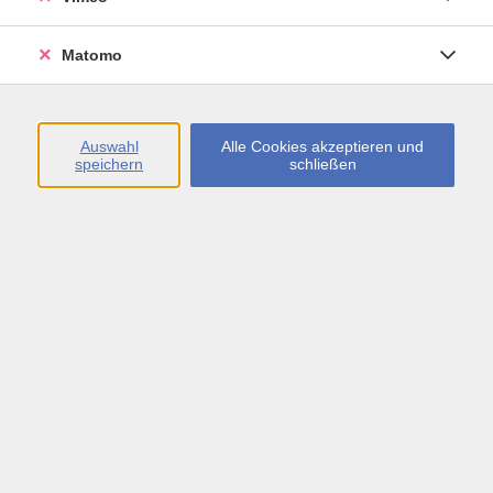
Kleingruppe
Matomo
Leicht und wie von Geisterhand bewegt, wächst unter
den Händen der Töpferin und des Töpfers ein Gefäß.
Wie viel Technik, Kraft und Fingerspitzengefühl das
Drehen bedarf, lernen wir an diesem Wochenende.
Auswahl
Alle Cookies akzeptieren und
speichern
schließen
Materialabrechnung und Vereinbarung des
Glasurtermins (3 Stunden) erfolgt im Kurs.
Explanations are also given in English.
Les explications pourront être données en français
également.
Spiegazioni potranno essere date in italiano
ugualmente.
Wochenende und Glasurtermin