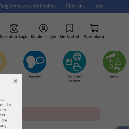
Programmzeitschrift online
Über uns
Jobs
Dozenten-Login
Kunden-Login
Merkzettel
Warenkorb
e
Sprachen
Beruf und
Junior
×
g &
Karriere
s
rs
ei, die
ndet
ger
 die
dung