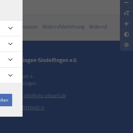
iheit
Impressum
Widerrufsbelehrung
Widerruf
vhs.Böblingen-Sindelfingen e.V.
Pestalozzistr. 4
71032 Böblingen
E-Mail:
info@vhs-aktuell.de
ießen
Tel.:
070316400-0