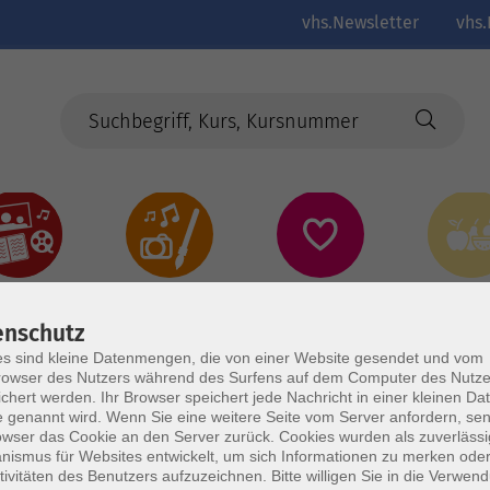
vhs.Newsletter
vhs.
Kultur
Kreativ
Gesundheit
Gesund
Ernährun
Genus
enschutz
s sind kleine Datenmengen, die von einer Website gesendet und vom
owser des Nutzers während des Surfens auf dem Computer des Nutze
chert werden. Ihr Browser speichert jede Nachricht in einer kleinen Dat
 genannt wird. Wenn Sie eine weitere Seite vom Server anfordern, se
owser das Cookie an den Server zurück. Cookies wurden als zuverlässi
ismus für Websites entwickelt, um sich Informationen zu merken oder
tivitäten des Benutzers aufzuzeichnen. Bitte willigen Sie in die Verwen