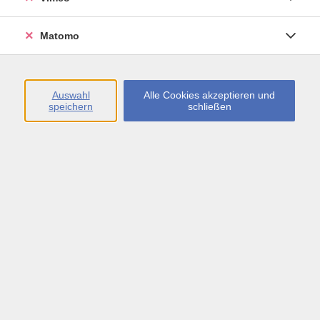
Öffnungszeiten
Matomo
Montag bis Freitag
09:00 - 13:00 sowie
Auswahl
Alle Cookies akzeptieren und
speichern
schließen
Montag bis Donnerstag
14:00 - 17:00 Uhr
In den Schulferien
Montag bis Freitag
09:00 - 13:00 Uhr
Inhalte
vhs.Newsletter
vhs.Programmzeitschrift online