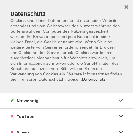
×
Datenschutz
Cookies sind kleine Datenmengen, die von einer Website
gesendet und vom Webbrowser des Nutzers während des
Surfens auf dem Computer des Nutzers gespeichert
Skip to main content
werden. Ihr Browser speichert jede Nachricht in einer
kleinen Datei, die Cookie genannt wird. Wenn Sie eine
weitere Seite vom Server anfordern, sendet Ihr Browser
Der Kurs konnte nicht gefunden werden.
das Cookie an den Server zurück. Cookies wurden als
zuverlässiger Mechanismus für Websites entwickelt, um
sich Informationen zu merken oder die Surfaktivitäten des
Benutzers aufzuzeichnen. Bitte willigen Sie in die
Verwendung von Cookies ein. Weitere Informationen finden
AGB
Sie in unseren Datenschutzhinweisen.
Datenschutz
Datenschutzerklärung
Erklärung zur Barrierefreiheit
Notwendig
Impressum
Widerrufsbelehrung
YouTube
Widerruf
Vimeo