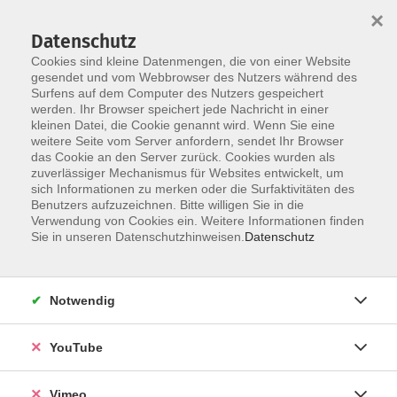
×
Datenschutz
Cookies sind kleine Datenmengen, die von einer Website
gesendet und vom Webbrowser des Nutzers während des
Surfens auf dem Computer des Nutzers gespeichert
Skip to main content
werden. Ihr Browser speichert jede Nachricht in einer
kleinen Datei, die Cookie genannt wird. Wenn Sie eine
weitere Seite vom Server anfordern, sendet Ihr Browser
Der Kurs konnte nicht gefunden werden.
das Cookie an den Server zurück. Cookies wurden als
zuverlässiger Mechanismus für Websites entwickelt, um
sich Informationen zu merken oder die Surfaktivitäten des
Benutzers aufzuzeichnen. Bitte willigen Sie in die
Verwendung von Cookies ein. Weitere Informationen finden
AGB
Sie in unseren Datenschutzhinweisen.
Datenschutz
Datenschutzerklärung
Erklärung zur Barrierefreiheit
Notwendig
Impressum
Widerrufsbelehrung
YouTube
Widerruf
Vimeo