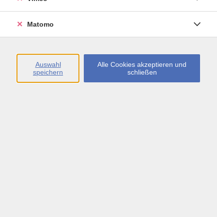
Öffnungszeiten
Matomo
Montag bis Freitag
09:00 - 13:00 sowie
Auswahl
Alle Cookies akzeptieren und
speichern
schließen
Montag bis Donnerstag
14:00 - 17:00 Uhr
In den Schulferien
Montag bis Freitag
09:00 - 13:00 Uhr
Inhalte
vhs.Newsletter
vhs.Programmzeitschrift online