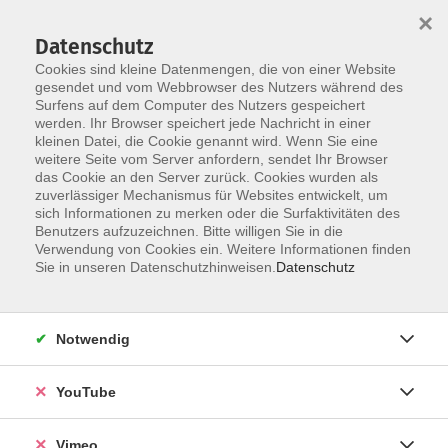
×
Datenschutz
Cookies sind kleine Datenmengen, die von einer Website
gesendet und vom Webbrowser des Nutzers während des
Surfens auf dem Computer des Nutzers gespeichert
Skip to main content
werden. Ihr Browser speichert jede Nachricht in einer
kleinen Datei, die Cookie genannt wird. Wenn Sie eine
weitere Seite vom Server anfordern, sendet Ihr Browser
Der Kurs konnte nicht gefunden werden.
das Cookie an den Server zurück. Cookies wurden als
zuverlässiger Mechanismus für Websites entwickelt, um
sich Informationen zu merken oder die Surfaktivitäten des
Benutzers aufzuzeichnen. Bitte willigen Sie in die
Verwendung von Cookies ein. Weitere Informationen finden
AGB
Sie in unseren Datenschutzhinweisen.
Datenschutz
Datenschutzerklärung
Erklärung zur Barrierefreiheit
Notwendig
Impressum
Widerrufsbelehrung
YouTube
Widerruf
Vimeo