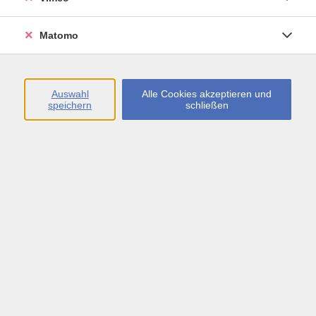
Öffnungszeiten
Matomo
Montag bis Freitag
09:00 - 13:00 sowie
Auswahl
Alle Cookies akzeptieren und
speichern
schließen
Montag bis Donnerstag
14:00 - 17:00 Uhr
In den Schulferien
Montag bis Freitag
09:00 - 13:00 Uhr
Inhalte
vhs.Newsletter
vhs.Programmzeitschrift online