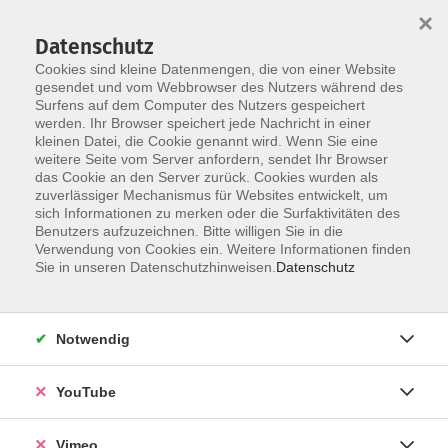
×
Datenschutz
Cookies sind kleine Datenmengen, die von einer Website
gesendet und vom Webbrowser des Nutzers während des
Surfens auf dem Computer des Nutzers gespeichert
Skip to main content
werden. Ihr Browser speichert jede Nachricht in einer
kleinen Datei, die Cookie genannt wird. Wenn Sie eine
weitere Seite vom Server anfordern, sendet Ihr Browser
Der Kurs konnte nicht gefunden werden.
das Cookie an den Server zurück. Cookies wurden als
zuverlässiger Mechanismus für Websites entwickelt, um
sich Informationen zu merken oder die Surfaktivitäten des
Benutzers aufzuzeichnen. Bitte willigen Sie in die
Verwendung von Cookies ein. Weitere Informationen finden
AGB
Sie in unseren Datenschutzhinweisen.
Datenschutz
Datenschutzerklärung
Erklärung zur Barrierefreiheit
Notwendig
Impressum
Widerrufsbelehrung
YouTube
Widerruf
Vimeo