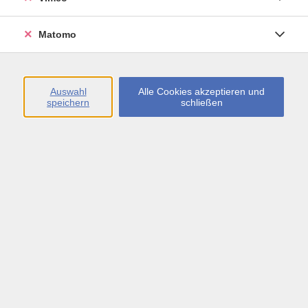
Öffnungszeiten
Matomo
Montag bis Freitag
09:00 - 13:00 sowie
Auswahl
Alle Cookies akzeptieren und
speichern
schließen
Montag bis Donnerstag
14:00 - 17:00 Uhr
In den Schulferien
Montag bis Freitag
09:00 - 13:00 Uhr
Inhalte
vhs.Newsletter
vhs.Programmzeitschrift online