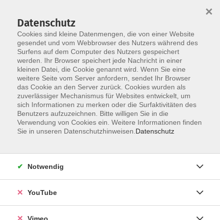
×
Datenschutz
Cookies sind kleine Datenmengen, die von einer Website
gesendet und vom Webbrowser des Nutzers während des
Surfens auf dem Computer des Nutzers gespeichert
Skip to main content
werden. Ihr Browser speichert jede Nachricht in einer
kleinen Datei, die Cookie genannt wird. Wenn Sie eine
weitere Seite vom Server anfordern, sendet Ihr Browser
Der Kurs konnte nicht gefunden werden.
das Cookie an den Server zurück. Cookies wurden als
zuverlässiger Mechanismus für Websites entwickelt, um
sich Informationen zu merken oder die Surfaktivitäten des
Benutzers aufzuzeichnen. Bitte willigen Sie in die
Verwendung von Cookies ein. Weitere Informationen finden
AGB
Sie in unseren Datenschutzhinweisen.
Datenschutz
Datenschutzerklärung
Erklärung zur Barrierefreiheit
Notwendig
Impressum
Widerrufsbelehrung
YouTube
Widerruf
Vimeo