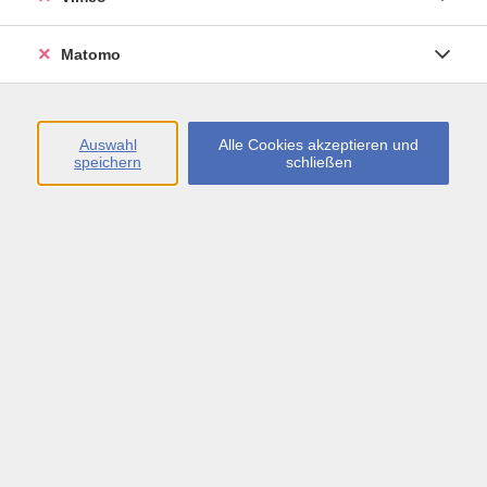
Öffnungszeiten
Matomo
Montag bis Freitag
09:00 - 13:00 sowie
Auswahl
Alle Cookies akzeptieren und
speichern
schließen
Montag bis Donnerstag
14:00 - 17:00 Uhr
In den Schulferien
Montag bis Freitag
09:00 - 13:00 Uhr
Inhalte
vhs.Newsletter
vhs.Programmzeitschrift online