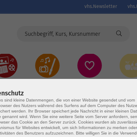
vhs.Newsletter
vhs.
Kultur
Kreativ
Gesundheit
Gesund
Ernährun
Genus
enschutz
s sind kleine Datenmengen, die von einer Website gesendet und vom
owser des Nutzers während des Surfens auf dem Computer des Nutze
chert werden. Ihr Browser speichert jede Nachricht in einer kleinen Dat
 genannt wird. Wenn Sie eine weitere Seite vom Server anfordern, se
owser das Cookie an den Server zurück. Cookies wurden als zuverlässi
ismus für Websites entwickelt, um sich Informationen zu merken oder
tivitäten des Benutzers aufzuzeichnen. Bitte willigen Sie in die Verwen