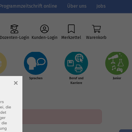
Programmzeitschrift online
Über uns
Jobs
Dozenten-Login
Kunden-Login
Merkzettel
Warenkorb
e
Sprachen
Beruf und
Junior
×
g &
Karriere
s
rs
ei, die
ndet
ger
 die
dung