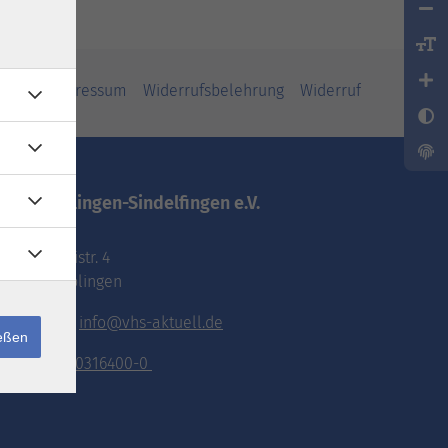
iheit
Impressum
Widerrufsbelehrung
Widerruf
vhs.Böblingen-Sindelfingen e.V.
Pestalozzistr. 4
71032 Böblingen
E-Mail:
info@vhs-aktuell.de
ießen
Tel.:
070316400-0