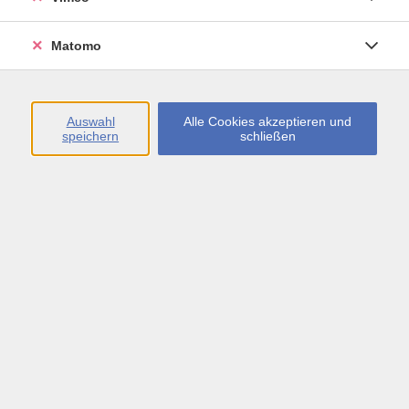
Öffnungszeiten
Matomo
Montag bis Freitag
09:00 - 13:00 sowie
Auswahl
Alle Cookies akzeptieren und
speichern
schließen
Montag bis Donnerstag
14:00 - 17:00 Uhr
In den Schulferien
Montag bis Freitag
09:00 - 13:00 Uhr
Inhalte
vhs.Newsletter
vhs.Programmzeitschrift online