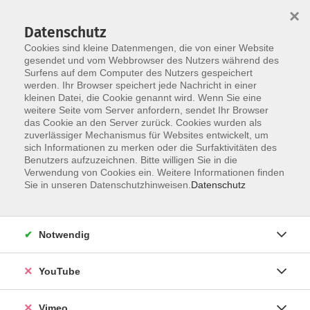
×
Datenschutz
Cookies sind kleine Datenmengen, die von einer Website
gesendet und vom Webbrowser des Nutzers während des
Surfens auf dem Computer des Nutzers gespeichert
Skip to main content
werden. Ihr Browser speichert jede Nachricht in einer
kleinen Datei, die Cookie genannt wird. Wenn Sie eine
weitere Seite vom Server anfordern, sendet Ihr Browser
Der Kurs konnte nicht gefunden werden.
das Cookie an den Server zurück. Cookies wurden als
zuverlässiger Mechanismus für Websites entwickelt, um
sich Informationen zu merken oder die Surfaktivitäten des
Benutzers aufzuzeichnen. Bitte willigen Sie in die
Verwendung von Cookies ein. Weitere Informationen finden
AGB
Sie in unseren Datenschutzhinweisen.
Datenschutz
Datenschutzerklärung
Erklärung zur Barrierefreiheit
Notwendig
Impressum
Widerrufsbelehrung
YouTube
Widerruf
Vimeo