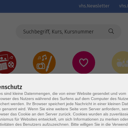
vhs.Newsletter
vhs.
Kultur
Kreativ
Gesundheit
Gesund
Ernährun
enschutz
Genus
s sind kleine Datenmengen, die von einer Website gesendet und vom
owser des Nutzers während des Surfens auf dem Computer des Nutze
chert werden. Ihr Browser speichert jede Nachricht in einer kleinen Dat
 genannt wird. Wenn Sie eine weitere Seite vom Server anfordern, se
owser das Cookie an den Server zurück. Cookies wurden als zuverlässi
ismus für Websites entwickelt, um sich Informationen zu merken oder
tivitäten des Benutzers aufzuzeichnen. Bitte willigen Sie in die Verwen