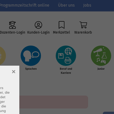
Programmzeitschrift online
Über uns
Jobs
Dozenten-Login
Kunden-Login
Merkzettel
Warenkorb
e
Sprachen
Beruf und
Junior
×
g &
Karriere
s
rs
ei, die
ndet
ger
 die
dung