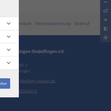
iheit
Impressum
Widerrufsbelehrung
Widerruf
vhs.Böblingen-Sindelfingen e.V.
Pestalozzistr. 4
71032 Böblingen
E-Mail:
info@vhs-aktuell.de
ießen
Tel.:
070316400-0