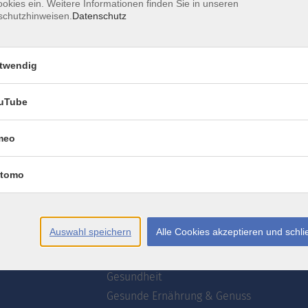
okies ein. Weitere Informationen finden Sie in unseren
schutzhinweisen.
Datenschutz
AGB
Datenschutzerklärung
Erklärung zur Barrierefre
twendig
uTube
meo
te
Programm
tomo
wsletter
Webinare
ogrammzeitschrift
Deutsch
Akademie
Auswahl speichern
Alle Cookies akzeptieren und schl
uns
Kultur
Kreativ
Gesundheit
Gesunde Ernährung & Genuss