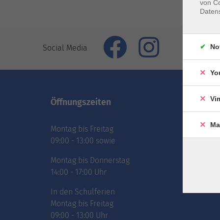
von Co
Daten
No
Social Media
Yo
Vi
Öffnungszeiten
Inhal
Ma
Montag bis Freitag
vhs.Ne
09:00 - 13:00 sowie
vhs.Pr
online
Montag bis Donnerstag
Über 
14:00 - 17:00 Uhr
Jobs
In den Schulferien
Montag bis Freitag
09:00 - 13:00 Uhr