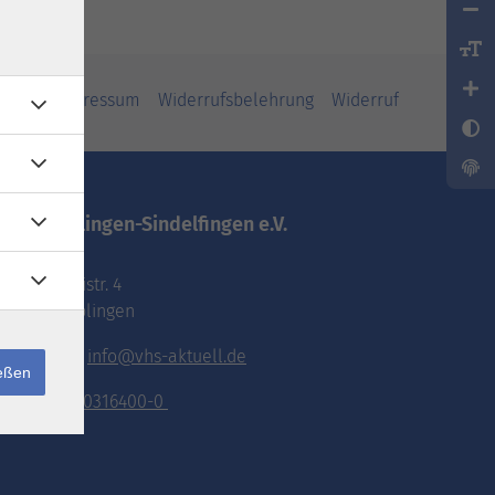
iheit
Impressum
Widerrufsbelehrung
Widerruf
vhs.Böblingen-Sindelfingen e.V.
Pestalozzistr. 4
71032 Böblingen
E-Mail:
info@vhs-aktuell.de
ießen
Tel.:
070316400-0