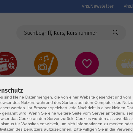
vhs.Newsletter
vhs.
Kultur
Kreativ
Gesundheit
Gesund
Ernährun
Genus
enschutz
s sind kleine Datenmengen, die von einer Website gesendet und vom
owser des Nutzers während des Surfens auf dem Computer des Nutze
chert werden. Ihr Browser speichert jede Nachricht in einer kleinen Dat
 genannt wird. Wenn Sie eine weitere Seite vom Server anfordern, se
owser das Cookie an den Server zurück. Cookies wurden als zuverlässi
ismus für Websites entwickelt, um sich Informationen zu merken oder
tivitäten des Benutzers aufzuzeichnen. Bitte willigen Sie in die Verwen