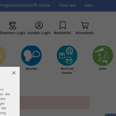
Programmzeitschrift online
Über uns
Jobs
Dozenten-Login
Kunden-Login
Merkzettel
Warenkorb
e
Sprachen
Beruf und
Junior
×
g &
Karriere
s
rs
ei, die
ndet
ger
 die
dung