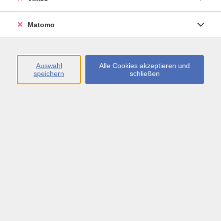
Öffnungszeiten
Matomo
Montag bis Freitag
09:00 - 13:00 sowie
Auswahl
Alle Cookies akzeptieren und
speichern
schließen
Montag bis Donnerstag
14:00 - 17:00 Uhr
In den Schulferien
Montag bis Freitag
09:00 - 13:00 Uhr
Inhalte
vhs.Newsletter
vhs.Programmzeitschrift online