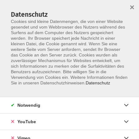
×
Datenschutz
Cookies sind kleine Datenmengen, die von einer Website
gesendet und vom Webbrowser des Nutzers während des
Surfens auf dem Computer des Nutzers gespeichert
Skip to main content
werden. Ihr Browser speichert jede Nachricht in einer
kleinen Datei, die Cookie genannt wird. Wenn Sie eine
weitere Seite vom Server anfordern, sendet Ihr Browser
Der Kurs konnte nicht gefunden werden.
das Cookie an den Server zurück. Cookies wurden als
zuverlässiger Mechanismus für Websites entwickelt, um
sich Informationen zu merken oder die Surfaktivitäten des
Benutzers aufzuzeichnen. Bitte willigen Sie in die
Verwendung von Cookies ein. Weitere Informationen finden
AGB
Sie in unseren Datenschutzhinweisen.
Datenschutz
Datenschutzerklärung
Erklärung zur Barrierefreiheit
Notwendig
Impressum
Widerrufsbelehrung
YouTube
Widerruf
Vimeo