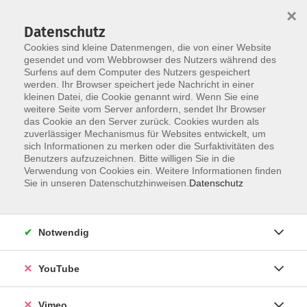
×
Datenschutz
Cookies sind kleine Datenmengen, die von einer Website
gesendet und vom Webbrowser des Nutzers während des
Surfens auf dem Computer des Nutzers gespeichert
Skip to main content
werden. Ihr Browser speichert jede Nachricht in einer
kleinen Datei, die Cookie genannt wird. Wenn Sie eine
weitere Seite vom Server anfordern, sendet Ihr Browser
Der Kurs konnte nicht gefunden werden.
das Cookie an den Server zurück. Cookies wurden als
zuverlässiger Mechanismus für Websites entwickelt, um
sich Informationen zu merken oder die Surfaktivitäten des
Benutzers aufzuzeichnen. Bitte willigen Sie in die
Verwendung von Cookies ein. Weitere Informationen finden
AGB
Sie in unseren Datenschutzhinweisen.
Datenschutz
Datenschutzerklärung
Erklärung zur Barrierefreiheit
Notwendig
Impressum
Widerrufsbelehrung
YouTube
Widerruf
Vimeo