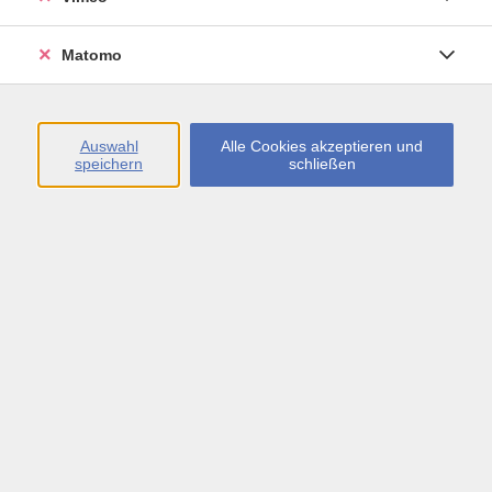
Öffnungszeiten
Matomo
Montag bis Freitag
09:00 - 13:00 sowie
Auswahl
Alle Cookies akzeptieren und
speichern
schließen
Montag bis Donnerstag
14:00 - 17:00 Uhr
In den Schulferien
Montag bis Freitag
09:00 - 13:00 Uhr
Inhalte
vhs.Newsletter
vhs.Programmzeitschrift online