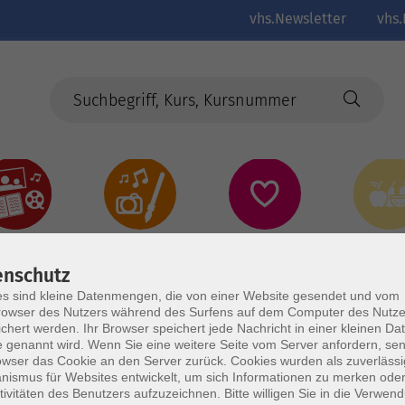
vhs.Newsletter
vhs.
Kultur
Kreativ
Gesundheit
Gesund
Ernährun
Genus
enschutz
s sind kleine Datenmengen, die von einer Website gesendet und vom
owser des Nutzers während des Surfens auf dem Computer des Nutze
chert werden. Ihr Browser speichert jede Nachricht in einer kleinen Dat
 genannt wird. Wenn Sie eine weitere Seite vom Server anfordern, se
owser das Cookie an den Server zurück. Cookies wurden als zuverlässi
ismus für Websites entwickelt, um sich Informationen zu merken oder
tivitäten des Benutzers aufzuzeichnen. Bitte willigen Sie in die Verwen