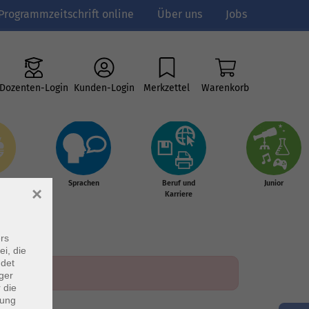
Programmzeitschrift online
Über uns
Jobs
Dozenten-Login
Kunden-Login
Merkzettel
Warenkorb
e
Sprachen
Beruf und
Junior
×
g &
Karriere
s
rs
ei, die
ndet
ger
 die
dung