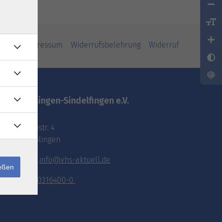
iheit
Impressum
Widerrufsbelehrung
Widerruf
vhs.Böblingen-Sindelfingen e.V.
Pestalozzistr. 4
71032 Böblingen
E-Mail:
info@vhs-aktuell.de
ießen
Tel.:
070316400-0