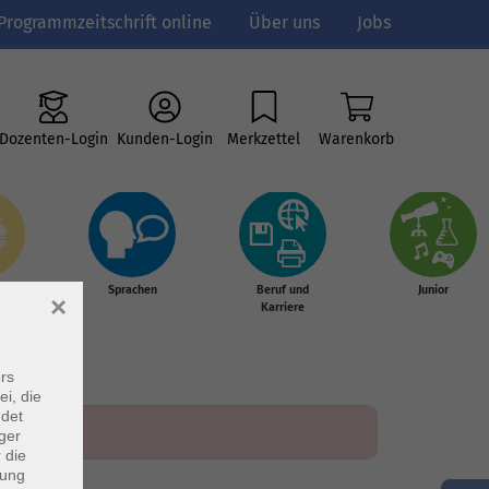
Programmzeitschrift online
Über uns
Jobs
Dozenten-Login
Kunden-Login
Merkzettel
Warenkorb
e
Sprachen
Beruf und
Junior
×
g &
Karriere
s
rs
ei, die
ndet
ger
 die
dung