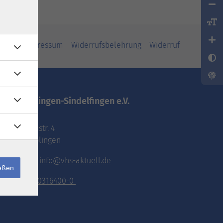
iheit
Impressum
Widerrufsbelehrung
Widerruf
vhs.Böblingen-Sindelfingen e.V.
Pestalozzistr. 4
71032 Böblingen
E-Mail:
info@vhs-aktuell.de
ießen
Tel.:
070316400-0