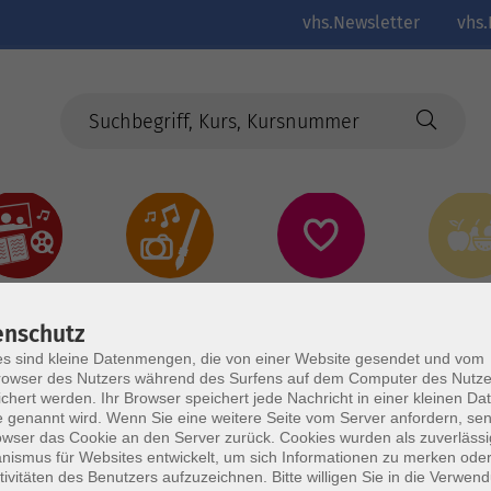
vhs.Newsletter
vhs.
Kultur
Kreativ
Gesundheit
Gesund
Ernährun
Genus
enschutz
s sind kleine Datenmengen, die von einer Website gesendet und vom
owser des Nutzers während des Surfens auf dem Computer des Nutze
chert werden. Ihr Browser speichert jede Nachricht in einer kleinen Dat
 genannt wird. Wenn Sie eine weitere Seite vom Server anfordern, se
owser das Cookie an den Server zurück. Cookies wurden als zuverlässi
ismus für Websites entwickelt, um sich Informationen zu merken oder
tivitäten des Benutzers aufzuzeichnen. Bitte willigen Sie in die Verwen