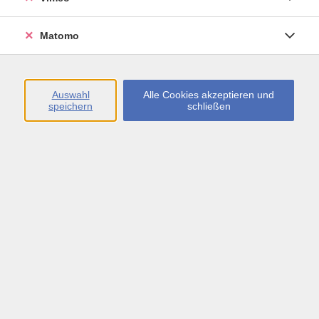
Öffnungszeiten
Matomo
Montag bis Freitag
09:00 - 13:00 sowie
Auswahl
Alle Cookies akzeptieren und
speichern
schließen
Montag bis Donnerstag
14:00 - 17:00 Uhr
In den Schulferien
Montag bis Freitag
09:00 - 13:00 Uhr
Inhalte
vhs.Newsletter
vhs.Programmzeitschrift online