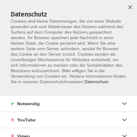
×
Datenschutz
Cookies sind kleine Datenmengen, die von einer Website
gesendet und vom Webbrowser des Nutzers während des
Surfens auf dem Computer des Nutzers gespeichert
Skip to main content
werden. Ihr Browser speichert jede Nachricht in einer
kleinen Datei, die Cookie genannt wird. Wenn Sie eine
weitere Seite vom Server anfordern, sendet Ihr Browser
Der Kurs konnte nicht gefunden werden.
das Cookie an den Server zurück. Cookies wurden als
zuverlässiger Mechanismus für Websites entwickelt, um
sich Informationen zu merken oder die Surfaktivitäten des
Benutzers aufzuzeichnen. Bitte willigen Sie in die
Verwendung von Cookies ein. Weitere Informationen finden
AGB
Sie in unseren Datenschutzhinweisen.
Datenschutz
Datenschutzerklärung
Erklärung zur Barrierefreiheit
Notwendig
Impressum
Widerrufsbelehrung
YouTube
Widerruf
Vimeo