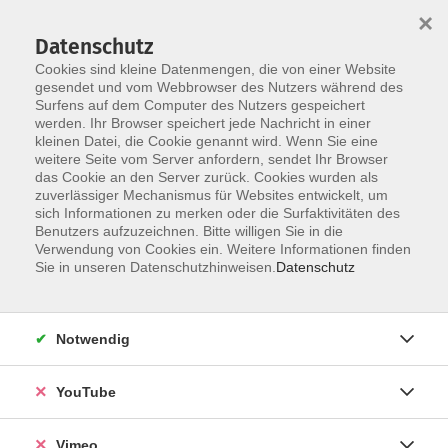
×
Datenschutz
Cookies sind kleine Datenmengen, die von einer Website
gesendet und vom Webbrowser des Nutzers während des
Surfens auf dem Computer des Nutzers gespeichert
Skip to main content
werden. Ihr Browser speichert jede Nachricht in einer
kleinen Datei, die Cookie genannt wird. Wenn Sie eine
weitere Seite vom Server anfordern, sendet Ihr Browser
Der Kurs konnte nicht gefunden werden.
das Cookie an den Server zurück. Cookies wurden als
zuverlässiger Mechanismus für Websites entwickelt, um
sich Informationen zu merken oder die Surfaktivitäten des
Benutzers aufzuzeichnen. Bitte willigen Sie in die
Verwendung von Cookies ein. Weitere Informationen finden
AGB
Sie in unseren Datenschutzhinweisen.
Datenschutz
Datenschutzerklärung
Erklärung zur Barrierefreiheit
Notwendig
Impressum
Widerrufsbelehrung
YouTube
Widerruf
Vimeo