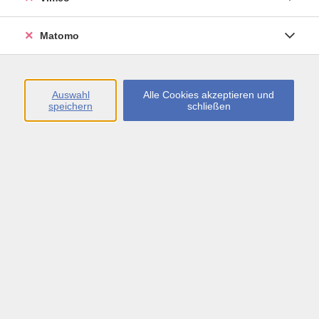
Öffnungszeiten
Matomo
Montag bis Freitag
09:00 - 13:00 sowie
Auswahl
Alle Cookies akzeptieren und
speichern
schließen
Montag bis Donnerstag
14:00 - 17:00 Uhr
In den Schulferien
Montag bis Freitag
09:00 - 13:00 Uhr
Inhalte
vhs.Newsletter
vhs.Programmzeitschrift online