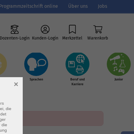
Programmzeitschrift online
Über uns
Jobs
Dozenten-Login
Kunden-Login
Merkzettel
Warenkorb
e
Sprachen
Beruf und
Junior
×
g &
Karriere
s
rs
ei, die
ndet
ger
 die
dung