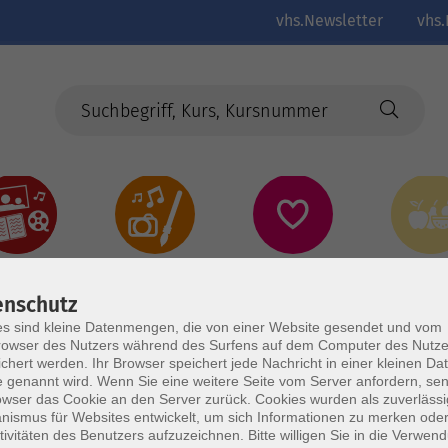
vhs.Newsletter
vhs.
Kultur
Kreativ
Gesundheit
Gesund
Ernährun
Genus
enschutz
s sind kleine Datenmengen, die von einer Website gesendet und vom
owser des Nutzers während des Surfens auf dem Computer des Nutze
chert werden. Ihr Browser speichert jede Nachricht in einer kleinen Dat
 genannt wird. Wenn Sie eine weitere Seite vom Server anfordern, se
owser das Cookie an den Server zurück. Cookies wurden als zuverlässi
ismus für Websites entwickelt, um sich Informationen zu merken oder
tivitäten des Benutzers aufzuzeichnen. Bitte willigen Sie in die Verwen