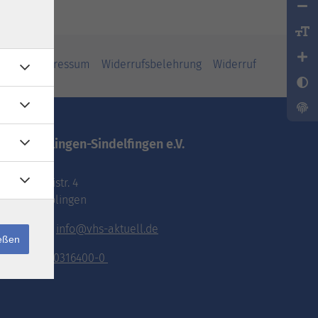
iheit
Impressum
Widerrufsbelehrung
Widerruf
vhs.Böblingen-Sindelfingen e.V.
Pestalozzistr. 4
71032 Böblingen
E-Mail:
info@vhs-aktuell.de
ießen
Tel.:
070316400-0