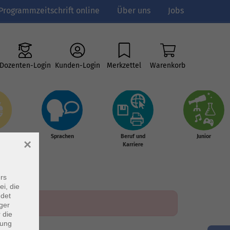
Programmzeitschrift online
Über uns
Jobs
Dozenten-Login
Kunden-Login
Merkzettel
Warenkorb
e
Sprachen
Beruf und
Junior
×
g &
Karriere
s
rs
ei, die
ndet
ger
 die
dung