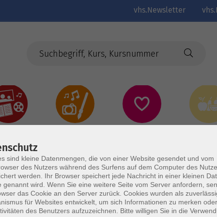
vhs.Newsletter
vhs.
Kultur
Kreativ
Gesundheit
Gesund
Ernährun
Genus
enschutz
s sind kleine Datenmengen, die von einer Website gesendet und vom
owser des Nutzers während des Surfens auf dem Computer des Nutze
chert werden. Ihr Browser speichert jede Nachricht in einer kleinen Dat
 genannt wird. Wenn Sie eine weitere Seite vom Server anfordern, se
owser das Cookie an den Server zurück. Cookies wurden als zuverlässi
ismus für Websites entwickelt, um sich Informationen zu merken oder
tivitäten des Benutzers aufzuzeichnen. Bitte willigen Sie in die Verwen