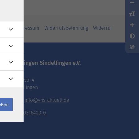
iheit
Impressum
Widerrufsbelehrung
Widerruf
vhs.Böblingen-Sindelfingen e.V.
Pestalozzistr. 4
71032 Böblingen
E-Mail:
info@vhs-aktuell.de
ießen
Tel.:
070316400-0