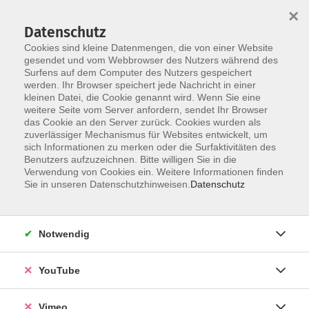
×
Datenschutz
Cookies sind kleine Datenmengen, die von einer Website
gesendet und vom Webbrowser des Nutzers während des
Surfens auf dem Computer des Nutzers gespeichert
Skip to main content
werden. Ihr Browser speichert jede Nachricht in einer
kleinen Datei, die Cookie genannt wird. Wenn Sie eine
weitere Seite vom Server anfordern, sendet Ihr Browser
Der Kurs konnte nicht gefunden werden.
das Cookie an den Server zurück. Cookies wurden als
zuverlässiger Mechanismus für Websites entwickelt, um
sich Informationen zu merken oder die Surfaktivitäten des
Benutzers aufzuzeichnen. Bitte willigen Sie in die
Verwendung von Cookies ein. Weitere Informationen finden
AGB
Sie in unseren Datenschutzhinweisen.
Datenschutz
Datenschutzerklärung
Erklärung zur Barrierefreiheit
Notwendig
Impressum
Widerrufsbelehrung
YouTube
Widerruf
Vimeo