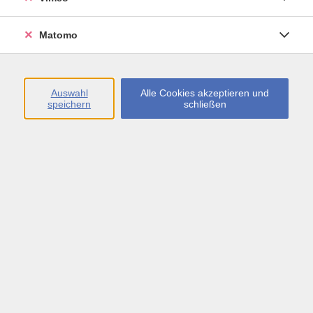
Öffnungszeiten
Matomo
Montag bis Freitag
09:00 - 13:00 sowie
Auswahl
Alle Cookies akzeptieren und
speichern
schließen
Montag bis Donnerstag
14:00 - 17:00 Uhr
In den Schulferien
Montag bis Freitag
09:00 - 13:00 Uhr
Inhalte
vhs.Newsletter
vhs.Programmzeitschrift online