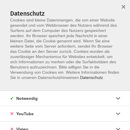
×
Datenschutz
Cookies sind kleine Datenmengen, die von einer Website
gesendet und vom Webbrowser des Nutzers während des
Surfens auf dem Computer des Nutzers gespeichert
Skip to main content
werden. Ihr Browser speichert jede Nachricht in einer
kleinen Datei, die Cookie genannt wird. Wenn Sie eine
weitere Seite vom Server anfordern, sendet Ihr Browser
Der Kurs konnte nicht gefunden werden.
das Cookie an den Server zurück. Cookies wurden als
zuverlässiger Mechanismus für Websites entwickelt, um
sich Informationen zu merken oder die Surfaktivitäten des
Benutzers aufzuzeichnen. Bitte willigen Sie in die
Verwendung von Cookies ein. Weitere Informationen finden
AGB
Sie in unseren Datenschutzhinweisen.
Datenschutz
Datenschutzerklärung
Erklärung zur Barrierefreiheit
Notwendig
Impressum
Widerrufsbelehrung
YouTube
Widerruf
Vimeo