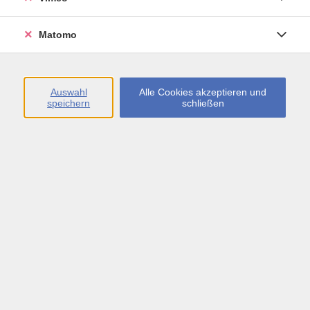
Öffnungszeiten
Matomo
Montag bis Freitag
09:00 - 13:00 sowie
Auswahl
Alle Cookies akzeptieren und
speichern
schließen
Montag bis Donnerstag
14:00 - 17:00 Uhr
In den Schulferien
Montag bis Freitag
09:00 - 13:00 Uhr
Inhalte
vhs.Newsletter
vhs.Programmzeitschrift online