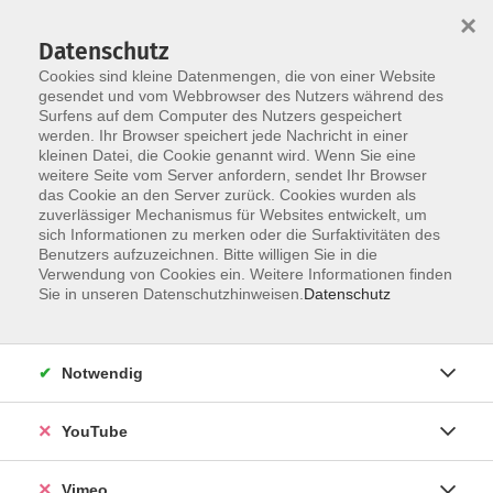
×
Datenschutz
Cookies sind kleine Datenmengen, die von einer Website
gesendet und vom Webbrowser des Nutzers während des
Surfens auf dem Computer des Nutzers gespeichert
Skip to main content
werden. Ihr Browser speichert jede Nachricht in einer
kleinen Datei, die Cookie genannt wird. Wenn Sie eine
weitere Seite vom Server anfordern, sendet Ihr Browser
Der Kurs konnte nicht gefunden werden.
das Cookie an den Server zurück. Cookies wurden als
zuverlässiger Mechanismus für Websites entwickelt, um
sich Informationen zu merken oder die Surfaktivitäten des
Benutzers aufzuzeichnen. Bitte willigen Sie in die
Verwendung von Cookies ein. Weitere Informationen finden
AGB
Sie in unseren Datenschutzhinweisen.
Datenschutz
Datenschutzerklärung
Erklärung zur Barrierefreiheit
Notwendig
Impressum
Widerrufsbelehrung
YouTube
Widerruf
Vimeo