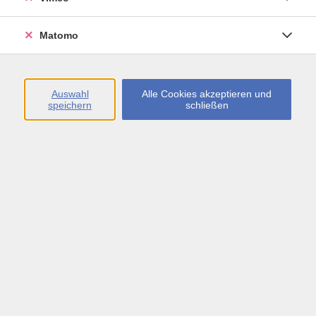
Öffnungszeiten
Matomo
Montag bis Freitag
09:00 - 13:00 sowie
Auswahl
Alle Cookies akzeptieren und
speichern
schließen
Montag bis Donnerstag
14:00 - 17:00 Uhr
In den Schulferien
Montag bis Freitag
09:00 - 13:00 Uhr
Inhalte
vhs.Newsletter
vhs.Programmzeitschrift online