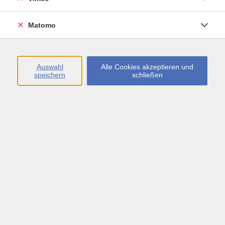
Körper-, Atem- und Entspannungsübungen. Die
Körperübungen stehen hier im Vordergrund.
Matomo
Auswahl
Alle Cookies akzeptieren und
speichern
schließen
94,00 €
Gebühr
Auf Warteliste setzen
Kursnummer:
32566815
Start
Ende
Di. 15.09.2026
Di. 02.02.2027
18:00 Uhr
19:00 Uhr
18 Termine