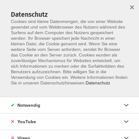
×
Datenschutz
Cookies sind kleine Datenmengen, die von einer Website
gesendet und vom Webbrowser des Nutzers während des
Surfens auf dem Computer des Nutzers gespeichert
Skip to main content
werden. Ihr Browser speichert jede Nachricht in einer
kleinen Datei, die Cookie genannt wird. Wenn Sie eine
weitere Seite vom Server anfordern, sendet Ihr Browser
das Cookie an den Server zurück. Cookies wurden als
zuverlässiger Mechanismus für Websites entwickelt, um
sich Informationen zu merken oder die Surfaktivitäten des
Benutzers aufzuzeichnen. Bitte willigen Sie in die
Verwendung von Cookies ein. Weitere Informationen finden
Sie in unseren Datenschutzhinweisen.
Datenschutz
Sie sind hier:
Gesundheit
Notwendig
Yoga
YouTube
Yoga ist eine Methode, um Gesundheit und
Wohlbefinden zu erreichen. Es ist ein Training mit
Vimeo