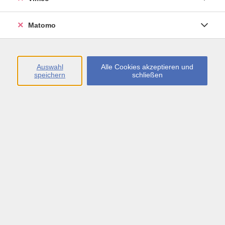
Öffnungszeiten
Matomo
Montag bis Freitag
09:00 - 13:00 sowie
Auswahl
Alle Cookies akzeptieren und
speichern
schließen
Montag bis Donnerstag
14:00 - 17:00 Uhr
In den Schulferien
Montag bis Freitag
09:00 - 13:00 Uhr
Inhalte
vhs.Newsletter
vhs.Programmzeitschrift online