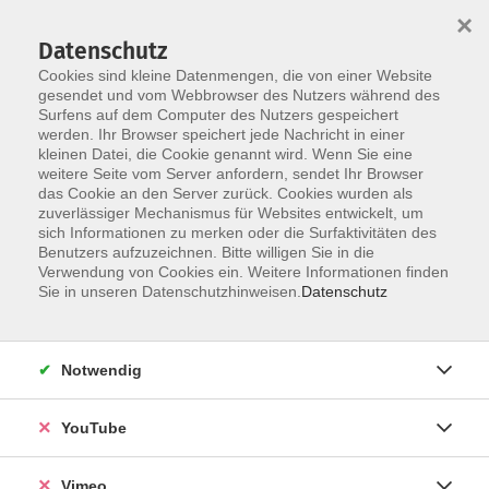
×
Datenschutz
Cookies sind kleine Datenmengen, die von einer Website
gesendet und vom Webbrowser des Nutzers während des
Surfens auf dem Computer des Nutzers gespeichert
Skip to main content
werden. Ihr Browser speichert jede Nachricht in einer
kleinen Datei, die Cookie genannt wird. Wenn Sie eine
weitere Seite vom Server anfordern, sendet Ihr Browser
Der Kurs konnte nicht gefunden werden.
das Cookie an den Server zurück. Cookies wurden als
zuverlässiger Mechanismus für Websites entwickelt, um
sich Informationen zu merken oder die Surfaktivitäten des
Benutzers aufzuzeichnen. Bitte willigen Sie in die
Verwendung von Cookies ein. Weitere Informationen finden
AGB
Sie in unseren Datenschutzhinweisen.
Datenschutz
Datenschutzerklärung
Erklärung zur Barrierefreiheit
Notwendig
Impressum
Widerrufsbelehrung
YouTube
Widerruf
Vimeo