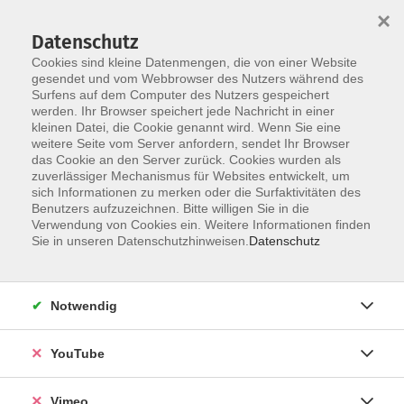
×
Datenschutz
Cookies sind kleine Datenmengen, die von einer Website
gesendet und vom Webbrowser des Nutzers während des
Surfens auf dem Computer des Nutzers gespeichert
Skip to main content
werden. Ihr Browser speichert jede Nachricht in einer
kleinen Datei, die Cookie genannt wird. Wenn Sie eine
weitere Seite vom Server anfordern, sendet Ihr Browser
Der Kurs konnte nicht gefunden werden.
das Cookie an den Server zurück. Cookies wurden als
zuverlässiger Mechanismus für Websites entwickelt, um
sich Informationen zu merken oder die Surfaktivitäten des
Benutzers aufzuzeichnen. Bitte willigen Sie in die
Verwendung von Cookies ein. Weitere Informationen finden
AGB
Sie in unseren Datenschutzhinweisen.
Datenschutz
Datenschutzerklärung
Erklärung zur Barrierefreiheit
Notwendig
Impressum
Widerrufsbelehrung
YouTube
Widerruf
Vimeo