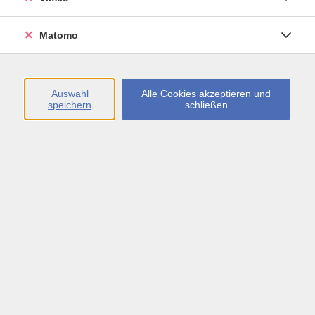
Öffnungszeiten
Matomo
Montag bis Freitag
09:00 - 13:00 sowie
Auswahl
Alle Cookies akzeptieren und
speichern
schließen
Montag bis Donnerstag
14:00 - 17:00 Uhr
In den Schulferien
Montag bis Freitag
09:00 - 13:00 Uhr
Inhalte
vhs.Newsletter
vhs.Programmzeitschrift online