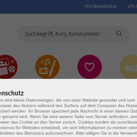
vhs.Newsletter
vhs.
Kultur
Kreativ
Gesundheit
Gesund
Ernährun
enschutz
Genus
s sind kleine Datenmengen, die von einer Website gesendet und vom
owser des Nutzers während des Surfens auf dem Computer des Nutze
chert werden. Ihr Browser speichert jede Nachricht in einer kleinen Dat
 genannt wird. Wenn Sie eine weitere Seite vom Server anfordern, se
owser das Cookie an den Server zurück. Cookies wurden als zuverlässi
ismus für Websites entwickelt, um sich Informationen zu merken oder
tivitäten des Benutzers aufzuzeichnen. Bitte willigen Sie in die Verwen