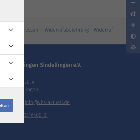
iheit
Impressum
Widerrufsbelehrung
Widerruf
vhs.Böblingen-Sindelfingen e.V.
Pestalozzistr. 4
71032 Böblingen
E-Mail:
info@vhs-aktuell.de
ießen
Tel.:
070316400-0