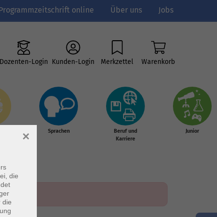
Programmzeitschrift online
Über uns
Jobs
Dozenten-Login
Kunden-Login
Merkzettel
Warenkorb
e
Sprachen
Beruf und
Junior
×
g &
Karriere
s
rs
ei, die
ndet
ger
 die
dung