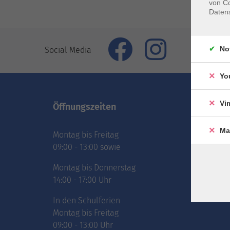
von Co
Daten
No
Social Media
Yo
Vi
Öffnungszeiten
Inhal
Ma
Montag bis Freitag
vhs.Ne
09:00 - 13:00 sowie
vhs.Pr
online
Montag bis Donnerstag
Über 
14:00 - 17:00 Uhr
Jobs
In den Schulferien
Montag bis Freitag
09:00 - 13:00 Uhr