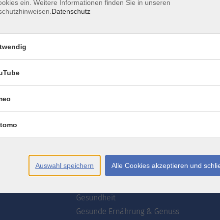
okies ein. Weitere Informationen finden Sie in unseren
schutzhinweisen.
Datenschutz
AGB
Datenschutzerklärung
Erklärung zur Barrierefre
twendig
uTube
meo
te
Programm
tomo
wsletter
Webinare
ogrammzeitschrift
Deutsch
Akademie
Auswahl speichern
Alle Cookies akzeptieren und schl
uns
Kultur
Kreativ
Gesundheit
Gesunde Ernährung & Genuss