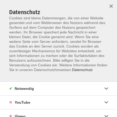
×
Datenschutz
Cookies sind kleine Datenmengen, die von einer Website
gesendet und vom Webbrowser des Nutzers während des
Surfens auf dem Computer des Nutzers gespeichert
Skip to main content
werden. Ihr Browser speichert jede Nachricht in einer
kleinen Datei, die Cookie genannt wird. Wenn Sie eine
weitere Seite vom Server anfordern, sendet Ihr Browser
Der Kurs konnte nicht gefunden werden.
das Cookie an den Server zurück. Cookies wurden als
zuverlässiger Mechanismus für Websites entwickelt, um
sich Informationen zu merken oder die Surfaktivitäten des
Benutzers aufzuzeichnen. Bitte willigen Sie in die
Verwendung von Cookies ein. Weitere Informationen finden
AGB
Sie in unseren Datenschutzhinweisen.
Datenschutz
Datenschutzerklärung
Erklärung zur Barrierefreiheit
Notwendig
Impressum
Widerrufsbelehrung
YouTube
Widerruf
Vimeo