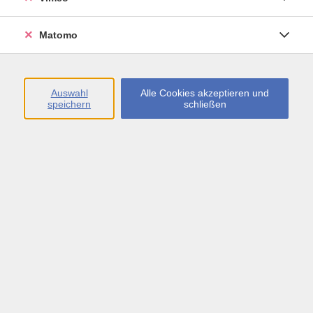
Öffnungszeiten
Matomo
Montag bis Freitag
09:00 - 13:00 sowie
Auswahl
Alle Cookies akzeptieren und
speichern
schließen
Montag bis Donnerstag
14:00 - 17:00 Uhr
In den Schulferien
Montag bis Freitag
09:00 - 13:00 Uhr
Inhalte
vhs.Newsletter
vhs.Programmzeitschrift online