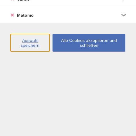
Öffnungszeiten
Matomo
Montag bis Freitag
09:00 - 13:00 sowie
Auswahl
Alle Cookies akzeptieren und
speichern
schließen
Montag bis Donnerstag
14:00 - 17:00 Uhr
In den Schulferien
Montag bis Freitag
09:00 - 13:00 Uhr
Inhalte
vhs.Newsletter
vhs.Programmzeitschrift online