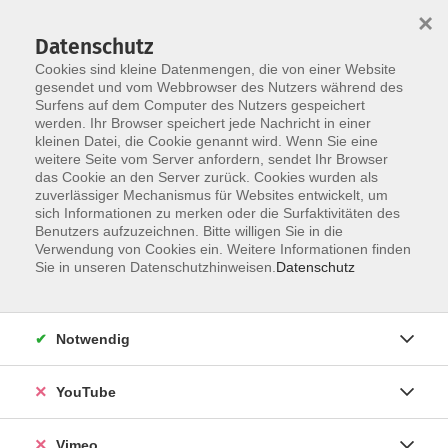
×
Datenschutz
Cookies sind kleine Datenmengen, die von einer Website
gesendet und vom Webbrowser des Nutzers während des
Surfens auf dem Computer des Nutzers gespeichert
Skip to main content
werden. Ihr Browser speichert jede Nachricht in einer
kleinen Datei, die Cookie genannt wird. Wenn Sie eine
weitere Seite vom Server anfordern, sendet Ihr Browser
Der Kurs konnte nicht gefunden werden.
das Cookie an den Server zurück. Cookies wurden als
zuverlässiger Mechanismus für Websites entwickelt, um
sich Informationen zu merken oder die Surfaktivitäten des
Benutzers aufzuzeichnen. Bitte willigen Sie in die
Verwendung von Cookies ein. Weitere Informationen finden
AGB
Sie in unseren Datenschutzhinweisen.
Datenschutz
Datenschutzerklärung
Erklärung zur Barrierefreiheit
Notwendig
Impressum
Widerrufsbelehrung
YouTube
Widerruf
Vimeo