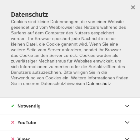
×
Datenschutz
Cookies sind kleine Datenmengen, die von einer Website
gesendet und vom Webbrowser des Nutzers während des
Surfens auf dem Computer des Nutzers gespeichert
Skip to main content
werden. Ihr Browser speichert jede Nachricht in einer
kleinen Datei, die Cookie genannt wird. Wenn Sie eine
weitere Seite vom Server anfordern, sendet Ihr Browser
das Cookie an den Server zurück. Cookies wurden als
zuverlässiger Mechanismus für Websites entwickelt, um
sich Informationen zu merken oder die Surfaktivitäten des
Benutzers aufzuzeichnen. Bitte willigen Sie in die
Verwendung von Cookies ein. Weitere Informationen finden
Sie in unseren Datenschutzhinweisen.
Datenschutz
Sie sind hier:
Gesundheit
Tanz
Notwendig
Zumba®
Sommerferienkurs
YouTube
"Join the Party und tanze dich fit." Unter diesem
Vimeo