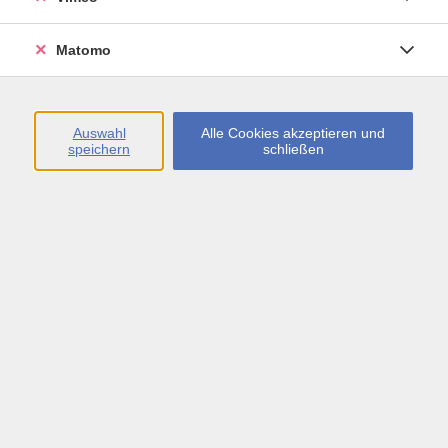
Motto steht Zumba®Fitness. Dieser Sommer-
Ferienkurs lädt zum Hineinschnuppern ein!
Matomo
Sommerferienkurs für Anfänger und Fortgeschrittene
Auswahl
Alle Cookies akzeptieren und
speichern
schließen
41,00 €
Gebühr
Kursnummer:
25110010
Start
Ende
Di. 04.08.2026
Di. 08.09.2026
18:30 Uhr
19:30 Uhr
6 Termine
Leitung: