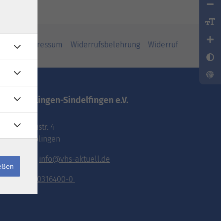
iheit
Impressum
Widerrufsbelehrung
Widerruf
vhs.Böblingen-Sindelfingen e.V.
Pestalozzistr. 4
71032 Böblingen
E-Mail:
info@vhs-aktuell.de
ießen
Tel.:
070316400-0