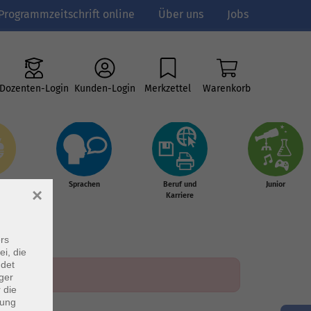
Programmzeitschrift online
Über uns
Jobs
Dozenten-Login
Kunden-Login
Merkzettel
Warenkorb
e
Sprachen
Beruf und
Junior
×
g &
Karriere
s
rs
ei, die
ndet
ger
 die
dung