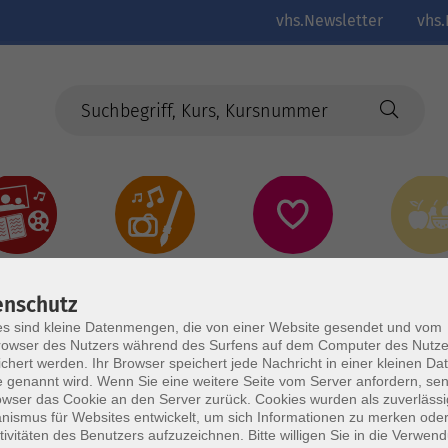
vhs.Newsletter
vhs.
Kultur
Kreativ
Gesundheit
Gesund
Ernährun
Genus
enschutz
s sind kleine Datenmengen, die von einer Website gesendet und vom
owser des Nutzers während des Surfens auf dem Computer des Nutze
chert werden. Ihr Browser speichert jede Nachricht in einer kleinen Dat
 genannt wird. Wenn Sie eine weitere Seite vom Server anfordern, se
owser das Cookie an den Server zurück. Cookies wurden als zuverlässi
ismus für Websites entwickelt, um sich Informationen zu merken oder
tivitäten des Benutzers aufzuzeichnen. Bitte willigen Sie in die Verwen