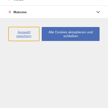
Öffnungszeiten
Matomo
Montag bis Freitag
09:00 - 13:00 sowie
Auswahl
Alle Cookies akzeptieren und
speichern
schließen
Montag bis Donnerstag
14:00 - 17:00 Uhr
In den Schulferien
Montag bis Freitag
09:00 - 13:00 Uhr
Inhalte
vhs.Newsletter
vhs.Programmzeitschrift online