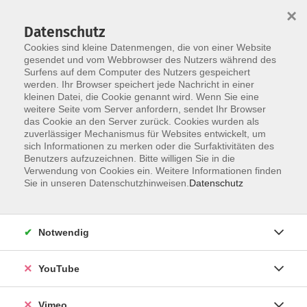
×
Datenschutz
Cookies sind kleine Datenmengen, die von einer Website
gesendet und vom Webbrowser des Nutzers während des
Surfens auf dem Computer des Nutzers gespeichert
Skip to main content
werden. Ihr Browser speichert jede Nachricht in einer
kleinen Datei, die Cookie genannt wird. Wenn Sie eine
weitere Seite vom Server anfordern, sendet Ihr Browser
Der Kurs konnte nicht gefunden werden.
das Cookie an den Server zurück. Cookies wurden als
zuverlässiger Mechanismus für Websites entwickelt, um
sich Informationen zu merken oder die Surfaktivitäten des
Benutzers aufzuzeichnen. Bitte willigen Sie in die
Verwendung von Cookies ein. Weitere Informationen finden
AGB
Sie in unseren Datenschutzhinweisen.
Datenschutz
Datenschutzerklärung
Erklärung zur Barrierefreiheit
Notwendig
Impressum
Widerrufsbelehrung
YouTube
Widerruf
Vimeo