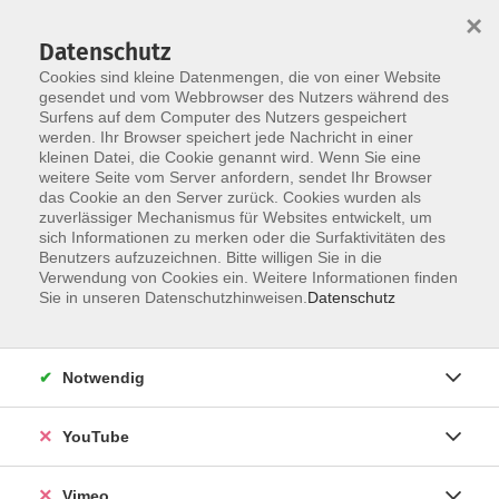
×
Datenschutz
Cookies sind kleine Datenmengen, die von einer Website
gesendet und vom Webbrowser des Nutzers während des
Surfens auf dem Computer des Nutzers gespeichert
Skip to main content
werden. Ihr Browser speichert jede Nachricht in einer
kleinen Datei, die Cookie genannt wird. Wenn Sie eine
weitere Seite vom Server anfordern, sendet Ihr Browser
das Cookie an den Server zurück. Cookies wurden als
zuverlässiger Mechanismus für Websites entwickelt, um
sich Informationen zu merken oder die Surfaktivitäten des
Benutzers aufzuzeichnen. Bitte willigen Sie in die
Verwendung von Cookies ein. Weitere Informationen finden
Sie in unseren Datenschutzhinweisen.
Datenschutz
Sie sind hier:
Gesundheit
Notwendig
Stabilisations- und Wirbelsäulengymnastik
YouTube
Gymnastik zur Kräftigung von Wirbelsäule und
Bandscheiben. Die Übungen dienen der Vorbeugung
Vimeo