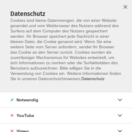
×
Datenschutz
Cookies sind kleine Datenmengen, die von einer Website
gesendet und vom Webbrowser des Nutzers während des
Surfens auf dem Computer des Nutzers gespeichert
Skip to main content
werden. Ihr Browser speichert jede Nachricht in einer
kleinen Datei, die Cookie genannt wird. Wenn Sie eine
weitere Seite vom Server anfordern, sendet Ihr Browser
Der Kurs konnte nicht gefunden werden.
das Cookie an den Server zurück. Cookies wurden als
zuverlässiger Mechanismus für Websites entwickelt, um
sich Informationen zu merken oder die Surfaktivitäten des
Benutzers aufzuzeichnen. Bitte willigen Sie in die
Verwendung von Cookies ein. Weitere Informationen finden
AGB
Sie in unseren Datenschutzhinweisen.
Datenschutz
Datenschutzerklärung
Erklärung zur Barrierefreiheit
Notwendig
Impressum
Widerrufsbelehrung
YouTube
Widerruf
Vimeo