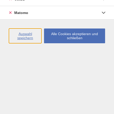
Öffnungszeiten
Matomo
Montag bis Freitag
09:00 - 13:00 sowie
Auswahl
Alle Cookies akzeptieren und
speichern
schließen
Montag bis Donnerstag
14:00 - 17:00 Uhr
In den Schulferien
Montag bis Freitag
09:00 - 13:00 Uhr
Inhalte
vhs.Newsletter
vhs.Programmzeitschrift online