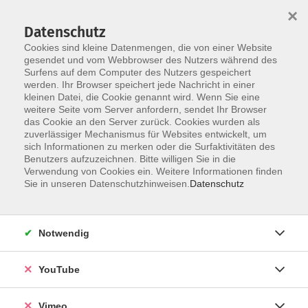
×
Datenschutz
Cookies sind kleine Datenmengen, die von einer Website
gesendet und vom Webbrowser des Nutzers während des
Surfens auf dem Computer des Nutzers gespeichert
Skip to main content
werden. Ihr Browser speichert jede Nachricht in einer
kleinen Datei, die Cookie genannt wird. Wenn Sie eine
weitere Seite vom Server anfordern, sendet Ihr Browser
das Cookie an den Server zurück. Cookies wurden als
zuverlässiger Mechanismus für Websites entwickelt, um
sich Informationen zu merken oder die Surfaktivitäten des
Benutzers aufzuzeichnen. Bitte willigen Sie in die
Verwendung von Cookies ein. Weitere Informationen finden
Sie in unseren Datenschutzhinweisen.
Datenschutz
Sie sind hier:
Gesundheit
Massage und Entspannung
Notwendig
Yin Yoga & Meditation
YouTube
Entdecke die Langsamkeit! Yin-Yoga ist eine
wunderbare ergänzende Yogapraxis zu den eher
Vimeo