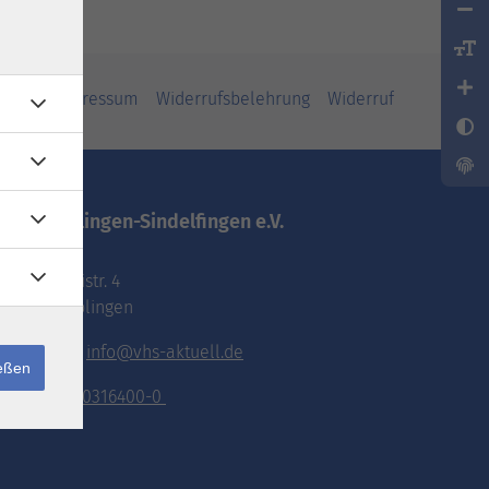
iheit
Impressum
Widerrufsbelehrung
Widerruf
vhs.Böblingen-Sindelfingen e.V.
Pestalozzistr. 4
71032 Böblingen
E-Mail:
info@vhs-aktuell.de
ießen
Tel.:
070316400-0