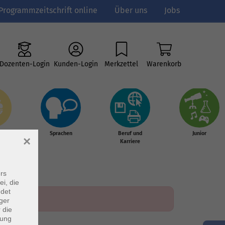
Programmzeitschrift online
Über uns
Jobs
Dozenten-Login
Kunden-Login
Merkzettel
Warenkorb
e
Sprachen
Beruf und
Junior
×
g &
Karriere
s
rs
ei, die
ndet
ger
 die
dung