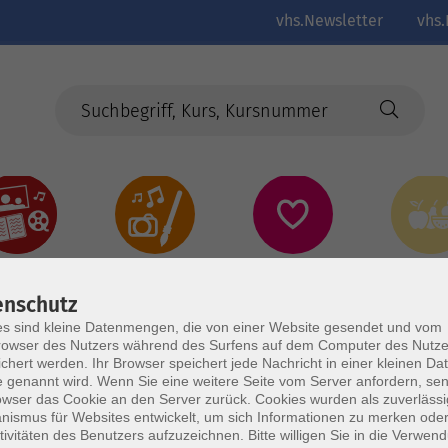
vhs.Newsletter
vhs.
Kultur
Kreativ
Gesundheit
Gesund
Ernährun
Genus
enschutz
s sind kleine Datenmengen, die von einer Website gesendet und vom
owser des Nutzers während des Surfens auf dem Computer des Nutze
chert werden. Ihr Browser speichert jede Nachricht in einer kleinen Dat
 genannt wird. Wenn Sie eine weitere Seite vom Server anfordern, se
owser das Cookie an den Server zurück. Cookies wurden als zuverlässi
ismus für Websites entwickelt, um sich Informationen zu merken oder
tivitäten des Benutzers aufzuzeichnen. Bitte willigen Sie in die Verwen