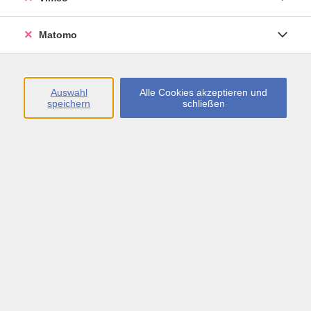
kurzen, knackigen Einheiten powern wir uns aus,
bauen Muskeln auf und lassen gleichzeitig die
Matomo
Pfunde schmelzen. Der Kurs ist geeignet für gesunde
Erwachsene.
Gesunde Erwachsene
Auswahl
Alle Cookies akzeptieren und
speichern
schließen
102,00 €
Gebühr
In den Warenkorb
Kursnummer:
35534021
Start
Ende
Mo. 14.09.2026
Mo. 25.01.2027
19:30 Uhr
20:30 Uhr