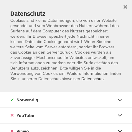
×
Datenschutz
Cookies sind kleine Datenmengen, die von einer Website
gesendet und vom Webbrowser des Nutzers während des
Surfens auf dem Computer des Nutzers gespeichert
Skip to main content
werden. Ihr Browser speichert jede Nachricht in einer
kleinen Datei, die Cookie genannt wird. Wenn Sie eine
weitere Seite vom Server anfordern, sendet Ihr Browser
das Cookie an den Server zurück. Cookies wurden als
zuverlässiger Mechanismus für Websites entwickelt, um
sich Informationen zu merken oder die Surfaktivitäten des
Benutzers aufzuzeichnen. Bitte willigen Sie in die
Verwendung von Cookies ein. Weitere Informationen finden
Sie in unseren Datenschutzhinweisen.
Datenschutz
Sie sind hier:
Gesundheit
Notwendig
HIIT: High-Intensity-Intervall-Training
YouTube
HIIT ist ein hochintensives Ganzkörper-Intervall-
Training für die maximale Fettverbrennung. In
Vimeo