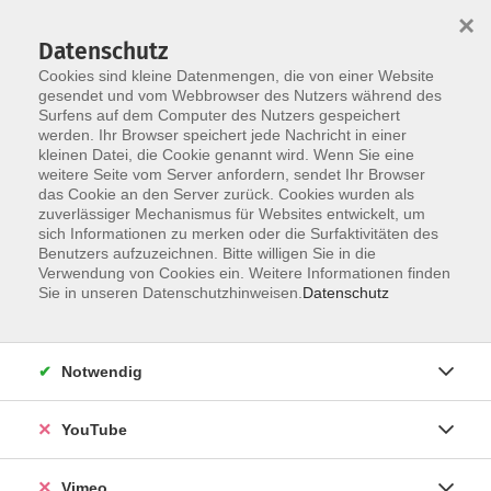
×
Datenschutz
Cookies sind kleine Datenmengen, die von einer Website
gesendet und vom Webbrowser des Nutzers während des
Surfens auf dem Computer des Nutzers gespeichert
Skip to main content
werden. Ihr Browser speichert jede Nachricht in einer
kleinen Datei, die Cookie genannt wird. Wenn Sie eine
weitere Seite vom Server anfordern, sendet Ihr Browser
Der Kurs konnte nicht gefunden werden.
das Cookie an den Server zurück. Cookies wurden als
zuverlässiger Mechanismus für Websites entwickelt, um
sich Informationen zu merken oder die Surfaktivitäten des
Benutzers aufzuzeichnen. Bitte willigen Sie in die
Verwendung von Cookies ein. Weitere Informationen finden
AGB
Sie in unseren Datenschutzhinweisen.
Datenschutz
Datenschutzerklärung
Erklärung zur Barrierefreiheit
Notwendig
Impressum
Widerrufsbelehrung
YouTube
Widerruf
Vimeo