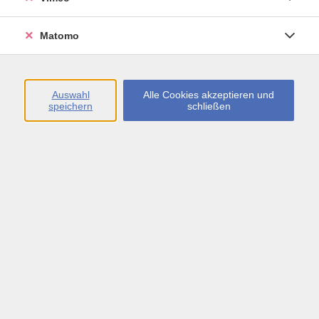
Öffnungszeiten
Matomo
Montag bis Freitag
09:00 - 13:00 sowie
Auswahl
Alle Cookies akzeptieren und
speichern
schließen
Montag bis Donnerstag
14:00 - 17:00 Uhr
In den Schulferien
Montag bis Freitag
09:00 - 13:00 Uhr
Inhalte
vhs.Newsletter
vhs.Programmzeitschrift online