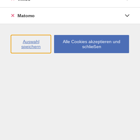
Öffnungszeiten
Matomo
Montag bis Freitag
09:00 - 13:00 sowie
Auswahl
Alle Cookies akzeptieren und
speichern
schließen
Montag bis Donnerstag
14:00 - 17:00 Uhr
In den Schulferien
Montag bis Freitag
09:00 - 13:00 Uhr
Inhalte
vhs.Newsletter
vhs.Programmzeitschrift online