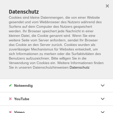
×
Datenschutz
Cookies sind kleine Datenmengen, die von einer Website
gesendet und vom Webbrowser des Nutzers während des
Surfens auf dem Computer des Nutzers gespeichert
Skip to main content
werden. Ihr Browser speichert jede Nachricht in einer
kleinen Datei, die Cookie genannt wird. Wenn Sie eine
weitere Seite vom Server anfordern, sendet Ihr Browser
Der Kurs konnte nicht gefunden werden.
das Cookie an den Server zurück. Cookies wurden als
zuverlässiger Mechanismus für Websites entwickelt, um
sich Informationen zu merken oder die Surfaktivitäten des
Benutzers aufzuzeichnen. Bitte willigen Sie in die
Verwendung von Cookies ein. Weitere Informationen finden
AGB
Sie in unseren Datenschutzhinweisen.
Datenschutz
Datenschutzerklärung
Erklärung zur Barrierefreiheit
Notwendig
Impressum
Widerrufsbelehrung
YouTube
Widerruf
Vimeo