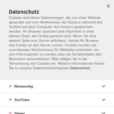
×
Datenschutz
Cookies sind kleine Datenmengen, die von einer Website
gesendet und vom Webbrowser des Nutzers während des
Surfens auf dem Computer des Nutzers gespeichert
Skip to main content
werden. Ihr Browser speichert jede Nachricht in einer
kleinen Datei, die Cookie genannt wird. Wenn Sie eine
weitere Seite vom Server anfordern, sendet Ihr Browser
Der Kurs konnte nicht gefunden werden.
das Cookie an den Server zurück. Cookies wurden als
zuverlässiger Mechanismus für Websites entwickelt, um
sich Informationen zu merken oder die Surfaktivitäten des
Benutzers aufzuzeichnen. Bitte willigen Sie in die
Verwendung von Cookies ein. Weitere Informationen finden
AGB
Sie in unseren Datenschutzhinweisen.
Datenschutz
Datenschutzerklärung
Erklärung zur Barrierefreiheit
Notwendig
Impressum
Widerrufsbelehrung
YouTube
Widerruf
Vimeo