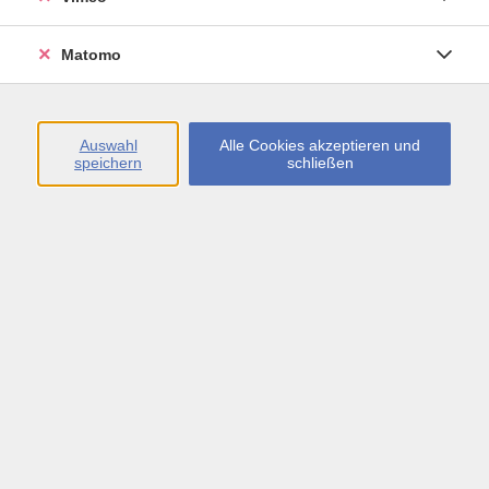
Öffnungszeiten
Matomo
Montag bis Freitag
09:00 - 13:00 sowie
Auswahl
Alle Cookies akzeptieren und
speichern
schließen
Montag bis Donnerstag
14:00 - 17:00 Uhr
In den Schulferien
Montag bis Freitag
09:00 - 13:00 Uhr
Inhalte
vhs.Newsletter
vhs.Programmzeitschrift online