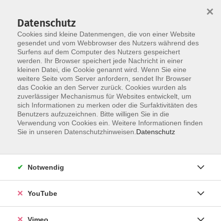
×
Datenschutz
Cookies sind kleine Datenmengen, die von einer Website
gesendet und vom Webbrowser des Nutzers während des
Surfens auf dem Computer des Nutzers gespeichert
Skip to main content
werden. Ihr Browser speichert jede Nachricht in einer
kleinen Datei, die Cookie genannt wird. Wenn Sie eine
weitere Seite vom Server anfordern, sendet Ihr Browser
das Cookie an den Server zurück. Cookies wurden als
zuverlässiger Mechanismus für Websites entwickelt, um
sich Informationen zu merken oder die Surfaktivitäten des
Benutzers aufzuzeichnen. Bitte willigen Sie in die
Verwendung von Cookies ein. Weitere Informationen finden
Sie in unseren Datenschutzhinweisen.
Datenschutz
Sie sind hier:
Gesundheit
Fitness und Bewegung
Fitness-Specials
Notwendig
Medical Cardio-Core-Mix
YouTube
Ein abwechslungsreiches Fitness-Workout
Vimeo