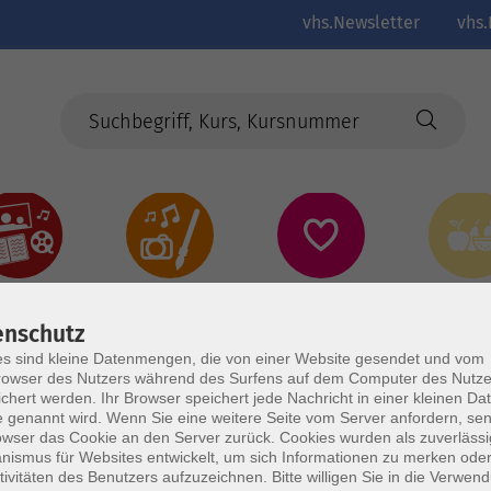
vhs.Newsletter
vhs.
Kultur
Kreativ
Gesundheit
Gesund
Ernährun
Genus
enschutz
s sind kleine Datenmengen, die von einer Website gesendet und vom
owser des Nutzers während des Surfens auf dem Computer des Nutze
chert werden. Ihr Browser speichert jede Nachricht in einer kleinen Dat
 genannt wird. Wenn Sie eine weitere Seite vom Server anfordern, se
owser das Cookie an den Server zurück. Cookies wurden als zuverlässi
ismus für Websites entwickelt, um sich Informationen zu merken oder
tivitäten des Benutzers aufzuzeichnen. Bitte willigen Sie in die Verwen