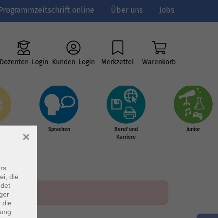
Programmzeitschrift online
Über uns
Jobs
Dozenten-Login
Kunden-Login
Merkzettel
Warenkorb
e
Sprachen
Beruf und
Junior
×
g &
Karriere
s
rs
ei, die
ndet
ger
 die
dung