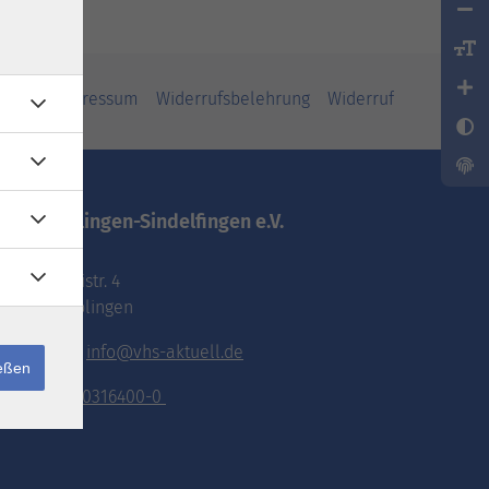
iheit
Impressum
Widerrufsbelehrung
Widerruf
vhs.Böblingen-Sindelfingen e.V.
Pestalozzistr. 4
71032 Böblingen
E-Mail:
info@vhs-aktuell.de
ießen
Tel.:
070316400-0