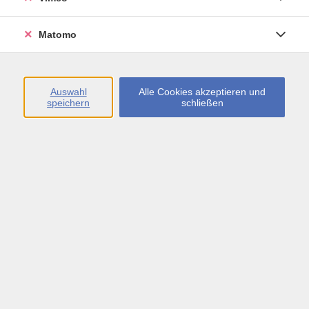
Öffnungszeiten
Matomo
Montag bis Freitag
09:00 - 13:00 sowie
Auswahl
Alle Cookies akzeptieren und
speichern
schließen
Montag bis Donnerstag
14:00 - 17:00 Uhr
In den Schulferien
Montag bis Freitag
09:00 - 13:00 Uhr
Inhalte
vhs.Newsletter
vhs.Programmzeitschrift online