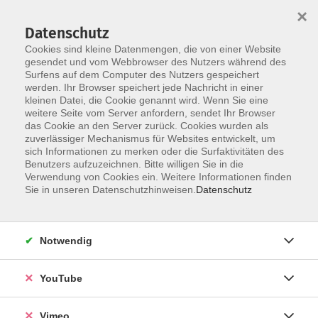
×
Datenschutz
Cookies sind kleine Datenmengen, die von einer Website
gesendet und vom Webbrowser des Nutzers während des
Surfens auf dem Computer des Nutzers gespeichert
Skip to main content
werden. Ihr Browser speichert jede Nachricht in einer
kleinen Datei, die Cookie genannt wird. Wenn Sie eine
weitere Seite vom Server anfordern, sendet Ihr Browser
Der Kurs konnte nicht gefunden werden.
das Cookie an den Server zurück. Cookies wurden als
zuverlässiger Mechanismus für Websites entwickelt, um
sich Informationen zu merken oder die Surfaktivitäten des
Benutzers aufzuzeichnen. Bitte willigen Sie in die
Verwendung von Cookies ein. Weitere Informationen finden
AGB
Sie in unseren Datenschutzhinweisen.
Datenschutz
Datenschutzerklärung
Erklärung zur Barrierefreiheit
Notwendig
Impressum
Widerrufsbelehrung
YouTube
Widerruf
Vimeo