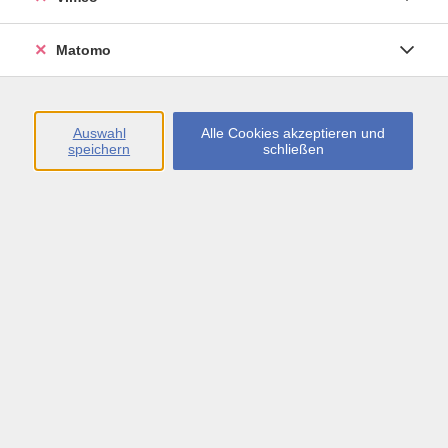
Öffnungszeiten
Matomo
Montag bis Freitag
09:00 - 13:00 sowie
Auswahl
Alle Cookies akzeptieren und
speichern
schließen
Montag bis Donnerstag
14:00 - 17:00 Uhr
In den Schulferien
Montag bis Freitag
09:00 - 13:00 Uhr
Inhalte
vhs.Newsletter
vhs.Programmzeitschrift online