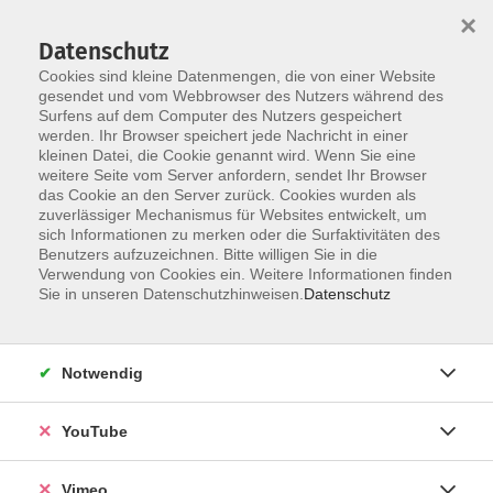
×
Datenschutz
Cookies sind kleine Datenmengen, die von einer Website
gesendet und vom Webbrowser des Nutzers während des
Surfens auf dem Computer des Nutzers gespeichert
Skip to main content
werden. Ihr Browser speichert jede Nachricht in einer
kleinen Datei, die Cookie genannt wird. Wenn Sie eine
weitere Seite vom Server anfordern, sendet Ihr Browser
Der Kurs konnte nicht gefunden werden.
das Cookie an den Server zurück. Cookies wurden als
zuverlässiger Mechanismus für Websites entwickelt, um
sich Informationen zu merken oder die Surfaktivitäten des
Benutzers aufzuzeichnen. Bitte willigen Sie in die
Verwendung von Cookies ein. Weitere Informationen finden
AGB
Sie in unseren Datenschutzhinweisen.
Datenschutz
Datenschutzerklärung
Erklärung zur Barrierefreiheit
Notwendig
Impressum
Widerrufsbelehrung
YouTube
Widerruf
Vimeo